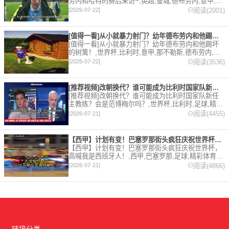
劳内和哈特的赛后采访~,英超,曼城,德布劳内,意甲,那
不勒斯,足球,精彩体育剪辑视频在线播放。本站提供
阅读(2001)
[2026-07-22]
最全的篮球视频足球视频,集锦,录像。
[值得一看]从小就暴力射门？幼年德布劳内和他踢坏的树篱！
[值得一看]从小就暴力射门？幼年德布劳内和他踢坏
的树篱！,世界杯,比利时,意甲,那不勒斯,德布劳内,足
球,精彩体育剪辑视频在线播放。本站提供最全的篮球
阅读(3536)
[2026-07-22]
视频足球视频,集锦,录像。
[推荐视频]改朝换代？谁可能成为比利时国家队新任主教练？会是
[推荐视频]改朝换代？谁可能成为比利时国家队新任
主教练？会是范博梅尔吗？,世界杯,比利时,足球,精彩
体育剪辑视频在线播放。本站提供最全的篮球视频足
阅读(4455)
[2026-07-21]
球视频,集锦,录像。
【西甲】计划有变！巴塞罗那街头疯狂庆祝世界杯，高喊我是西班牙
【西甲】计划有变！巴塞罗那街头疯狂庆祝世界杯，
高喊我是西班牙人！,西甲,巴塞罗那,足球,精彩体育剪
辑视频在线播放。本站提供最全的篮球视频足球视频,
阅读(4866)
[2026-07-21]
集锦,录像。
链接分类