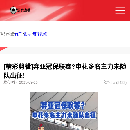
>
>
当前位置:
首页
视界
足球视频
[精彩剪辑]弃亚冠保联赛?申花多名主力未随
队出征!
发布时间:
2025-09-16
阅读(
3433)