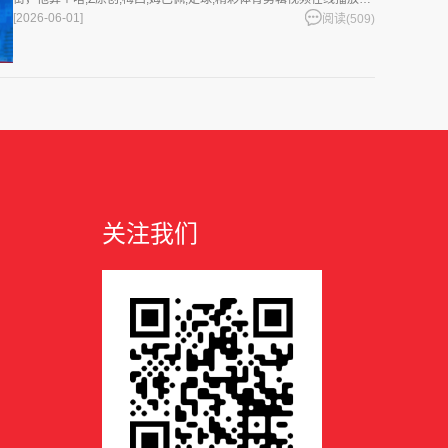
[2026-06-01]
本站提供最全的篮球视频足球视频,集锦,录像。
阅读(509)
关注我们