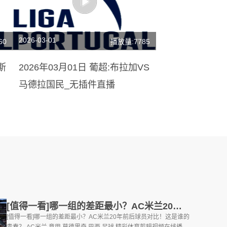
2026-03-01
60
播放量:7785
斯
2026年03月01日 葡超:布拉加VS
马德拉国民_无插件直播
[值得一看]哪一组的差距最小？AC米兰20年前后球员对比！这
[值得一看]哪一组的差距最小？AC米兰20年前后球员对比！这是谁的