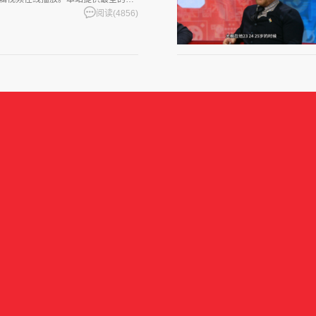
阅读(4856)