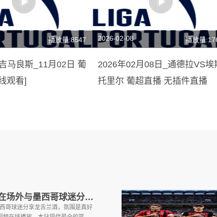
2026-02-08
播放量:8547
播放量:17
吉马良斯_11月02日 葡
2026年02月08日_通德拉VS埃
线观看]
托里尔 葡超直播 无插件直播
[视频/集锦]韩国球迷在场外与墨西哥球迷分享龙舌兰酒，氛围是
与墨西哥球迷分享龙舌兰酒，氛围是真好