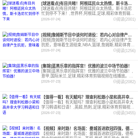
[球迷看点]有目共睹！阿根廷民众太热情，斯卡洛尼忙到停不下来
[球迷看点]有目共睹！阿根廷民众太热情，斯卡洛尼
忙到停不下来！,世界杯,阿根廷,足球,精彩体育剪辑视
频在线播放。本站提供最全的篮球视频足球视频,集
阅读(2001)
[2026-07-24]
锦,录像。
[视频]詹姆斯节目中谈何时退役：若内心对自律产生抗拒，意味着
[视频]詹姆斯节目中谈何时退役：若内心对自律产生
抗拒，意味着生涯结束,NBA,篮球,詹姆斯,精彩体育剪
辑视频在线播放。本站提供最全的篮球视频足球视频,
阅读(1256)
[2026-07-24]
集锦,录像。
[集锦]蓝黑乐章的指挥官！优雅的波兰中场节拍器！
[集锦]蓝黑乐章的指挥官！优雅的波兰中场节拍器！,
意甲,国际米兰,足球,精彩体育剪辑视频在线播放。本
站提供最全的篮球视频足球视频,集锦,录像。
阅读(2082)
[2026-07-23]
【值得一看】有天赋吗？理查利松跟小梁和高井幸大学习韩语和日语
【值得一看】有天赋吗？理查利松跟小梁和高井幸大
学习韩语和日语！,英超,热刺,足球,精彩体育剪辑视频
在线播放。本站提供最全的篮球视频足球视频,集锦,
阅读(3455)
[2026-07-23]
录像。
【视频】来时路！名场面：曼城首进欧冠四强，德布劳内和哈特的赛
【视频】来时路！名场面：曼城首进欧冠四强，德布