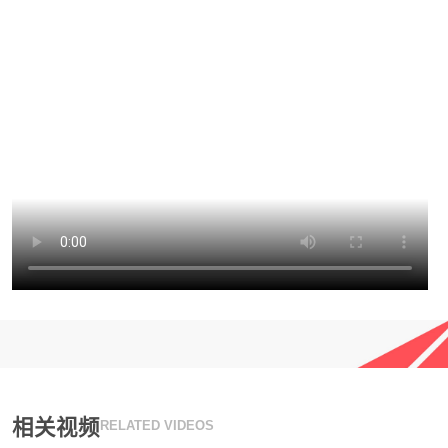
相关视频
RELATED VIDEOS